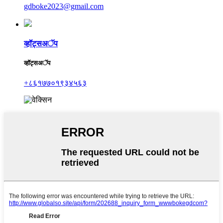
gdboke2023@gmail.com
व्हॉट्सअॅप
व्हॉट्सअॅप
+८६१७७०१९३४५६३