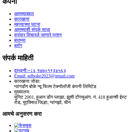
कंपनी
आमच्याबद्दल
कारखाना
महत्त्वाच्या घटना
आमच्याशी संपर्क साधा
वारंवार विचारले जाणारे प्रश्न
बातम्या
ब्लॉग
संपर्क माहिती
दूरध्वनी:+८६ १७७०१९३४५६३
Email: gdboke2023@gmail.com
कारखाना जोडा:
ग्वांगडोंग बोके न्यू फिल्म टेक्नॉलॉजी कंपनी लिमिटेड
मुख्यालय:
युनिट 2001, हुआन डोंग प्लाझा, झुशी टोंगचुआंग, नं. 418 हुआन्शी ईस्ट
रोड, युएक्सिउ जिल्हा, ग्वांगझो, चीन
आमचे अनुसरण करा