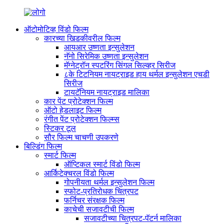
ऑटोमोटिव्ह विंडो फिल्म
कारच्या खिडकीवरील फिल्म
आयआर उष्णता इन्सुलेशन
नॅनो सिरेमिक उष्णता इन्सुलेशन
मॅग्नेट्रॉन स्पटरिंग सिंगल सिल्व्हर सिरीज
८के टिटनियम नायट्राइड हाय थर्मल इन्सुलेशन एचडी
सिरीज
टायटॅनियम नायट्राइड मालिका
कार पेंट प्रोटेक्शन फिल्म
ऑटो हेडलाइट फिल्म
रंगीत पेंट प्रोटेक्शन फिल्म्स
स्टिकर टूल
सौर फिल्म चाचणी उपकरणे
बिल्डिंग फिल्म
स्मार्ट फिल्म
ऑप्टिकल स्मार्ट विंडो फिल्म
आर्किटेक्चरल विंडो फिल्म
गोपनीयता थर्मल इन्सुलेशन फिल्म
स्फोट-प्रतिरोधक चित्रपट
फर्निचर संरक्षक फिल्म
काचेची सजावटीची फिल्म
सजावटीच्या चित्रपट-पॅटर्न मालिका