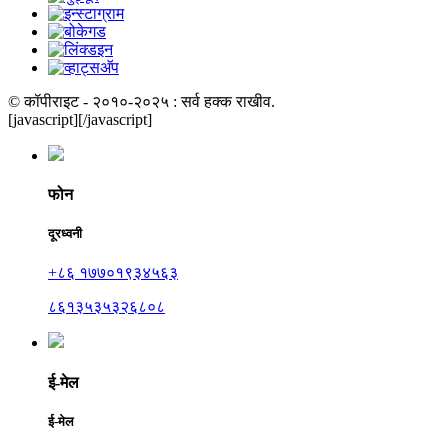
© कॉपीराइट - २०१०-२०२५ : सर्व हक्क राखीव.
[javascript]
[/javascript]
फोन
दूरध्वनी
+८६ १७७०१९३४५६३
८६१३५३५३२६८०८
ई-मेल
ई-मेल