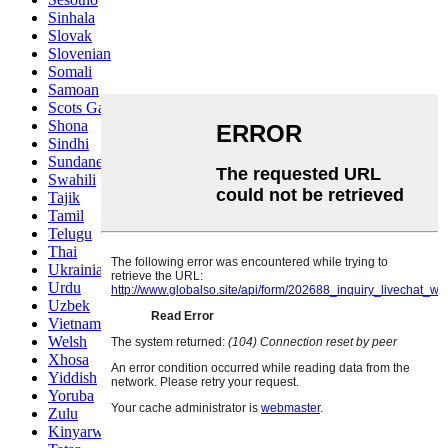
Sinhala
Slovak
Slovenian
Somali
Samoan
Scots Gaelic
Shona
Sindhi
Sundanese
Swahili
Tajik
Tamil
Telugu
Thai
Ukrainian
Urdu
Uzbek
Vietnamese
Welsh
Xhosa
Yiddish
Yoruba
Zulu
Kinyarwanda