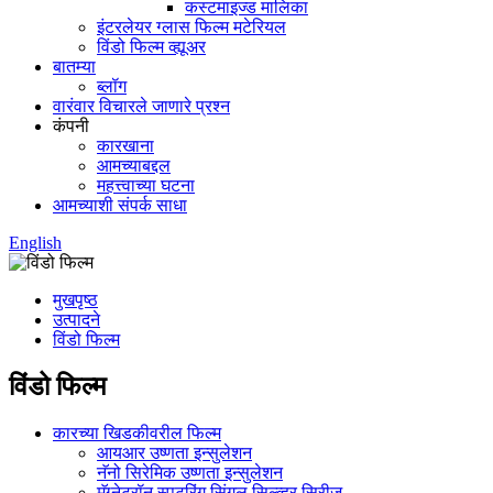
कस्टमाइज्ड मालिका
इंटरलेयर ग्लास फिल्म मटेरियल
विंडो फिल्म व्ह्यूअर
बातम्या
ब्लॉग
वारंवार विचारले जाणारे प्रश्न
कंपनी
कारखाना
आमच्याबद्दल
महत्त्वाच्या घटना
आमच्याशी संपर्क साधा
English
मुखपृष्ठ
उत्पादने
विंडो फिल्म
विंडो फिल्म
कारच्या खिडकीवरील फिल्म
आयआर उष्णता इन्सुलेशन
नॅनो सिरेमिक उष्णता इन्सुलेशन
मॅग्नेट्रॉन स्पटरिंग सिंगल सिल्व्हर सिरीज