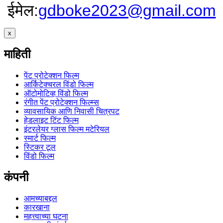
ईमेल:
gdboke2023@gmail.com
x
माहिती
पेंट प्रोटेक्शन फिल्म
आर्किटेक्चरल विंडो फिल्म
ऑटोमोटिव्ह विंडो फिल्म
रंगीत पेंट प्रोटेक्शन फिल्म्स
व्यावसायिक आणि निवासी चित्रपट
हेडलाइट टिंट फिल्म
इंटरलेयर ग्लास फिल्म मटेरियल
स्मार्ट फिल्म
स्टिकर टूल
विंडो फिल्म
कंपनी
आमच्याबद्दल
कारखाना
महत्त्वाच्या घटना