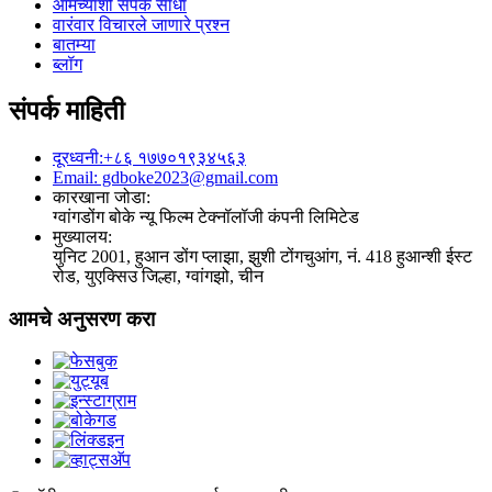
आमच्याशी संपर्क साधा
वारंवार विचारले जाणारे प्रश्न
बातम्या
ब्लॉग
संपर्क माहिती
दूरध्वनी:+८६ १७७०१९३४५६३
Email: gdboke2023@gmail.com
कारखाना जोडा:
ग्वांगडोंग बोके न्यू फिल्म टेक्नॉलॉजी कंपनी लिमिटेड
मुख्यालय:
युनिट 2001, हुआन डोंग प्लाझा, झुशी टोंगचुआंग, नं. 418 हुआन्शी ईस्ट
रोड, युएक्सिउ जिल्हा, ग्वांगझो, चीन
आमचे अनुसरण करा