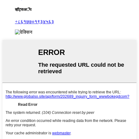
व्हॉट्सअॅप
+८६१७७०१९३४५६३