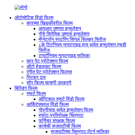
ऑटोमोटिव्ह विंडो फिल्म
कारच्या खिडकीवरील फिल्म
आयआर उष्णता इन्सुलेशन
नॅनो सिरेमिक उष्णता इन्सुलेशन
मॅग्नेट्रॉन स्पटरिंग सिंगल सिल्व्हर सिरीज
८के टिटनियम नायट्राइड हाय थर्मल इन्सुलेशन एचडी
सिरीज
टायटॅनियम नायट्राइड मालिका
कार पेंट प्रोटेक्शन फिल्म
ऑटो हेडलाइट फिल्म
रंगीत पेंट प्रोटेक्शन फिल्म्स
स्टिकर टूल
सौर फिल्म चाचणी उपकरणे
बिल्डिंग फिल्म
स्मार्ट फिल्म
ऑप्टिकल स्मार्ट विंडो फिल्म
आर्किटेक्चरल विंडो फिल्म
गोपनीयता थर्मल इन्सुलेशन फिल्म
स्फोट-प्रतिरोधक चित्रपट
फर्निचर संरक्षक फिल्म
काचेची सजावटीची फिल्म
सजावटीच्या चित्रपट-पॅटर्न मालिका