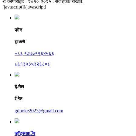
© कॉपीराइट - २०१०-२०२५ : सर्व हक्क राखीव.
[javascript]
[/javascript]
फोन
दूरध्वनी
+८६ १७७०१९३४५६३
८६१३५३५३२६८०८
ई-मेल
ई-मेल
gdboke2023@gmail.com
व्हॉट्सअॅप