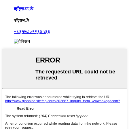
व्हॉट्सअॅप
व्हॉट्सअॅप
+८६१७७०१९३४५६३