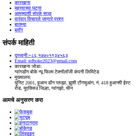
कारखाना
महत्त्वाच्या घटना
आमच्याशी संपर्क साधा
वारंवार विचारले जाणारे प्रश्न
बातम्या
ब्लॉग
संपर्क माहिती
दूरध्वनी:+८६ १७७०१९३४५६३
Email: gdboke2023@gmail.com
कारखाना जोडा:
ग्वांगडोंग बोके न्यू फिल्म टेक्नॉलॉजी कंपनी लिमिटेड
मुख्यालय:
युनिट 2001, हुआन डोंग प्लाझा, झुशी टोंगचुआंग, नं. 418 हुआन्शी ईस्ट
रोड, युएक्सिउ जिल्हा, ग्वांगझो, चीन
आमचे अनुसरण करा