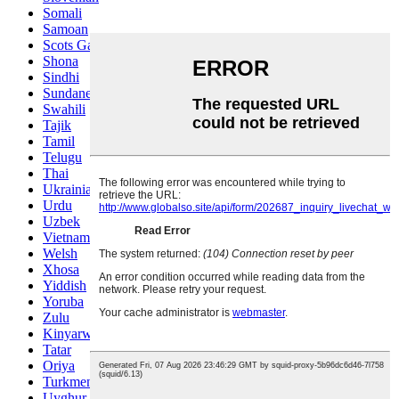
Somali
Samoan
Scots Gaelic
Shona
Sindhi
Sundanese
Swahili
Tajik
Tamil
Telugu
Thai
Ukrainian
Urdu
Uzbek
Vietnamese
Welsh
Xhosa
Yiddish
Yoruba
Zulu
Kinyarwanda
Tatar
Oriya
Turkmen
Uyghur