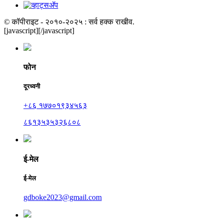
© कॉपीराइट - २०१०-२०२५ : सर्व हक्क राखीव.
[javascript]
[/javascript]
फोन
दूरध्वनी
+८६ १७७०१९३४५६३
८६१३५३५३२६८०८
ई-मेल
ई-मेल
gdboke2023@gmail.com