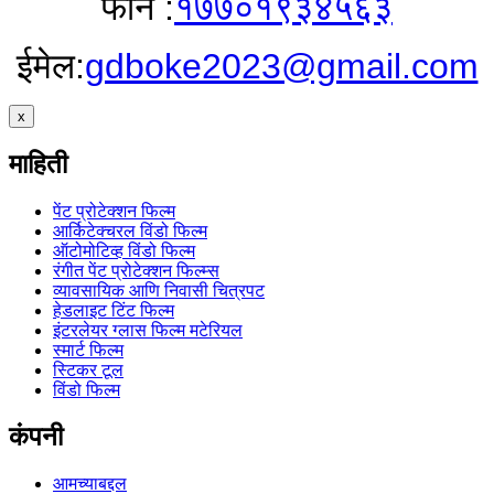
फोन :
१७७०१९३४५६३
ईमेल:
gdboke2023@gmail.com
x
माहिती
पेंट प्रोटेक्शन फिल्म
आर्किटेक्चरल विंडो फिल्म
ऑटोमोटिव्ह विंडो फिल्म
रंगीत पेंट प्रोटेक्शन फिल्म्स
व्यावसायिक आणि निवासी चित्रपट
हेडलाइट टिंट फिल्म
इंटरलेयर ग्लास फिल्म मटेरियल
स्मार्ट फिल्म
स्टिकर टूल
विंडो फिल्म
कंपनी
आमच्याबद्दल