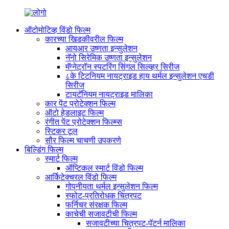
ऑटोमोटिव्ह विंडो फिल्म
कारच्या खिडकीवरील फिल्म
आयआर उष्णता इन्सुलेशन
नॅनो सिरेमिक उष्णता इन्सुलेशन
मॅग्नेट्रॉन स्पटरिंग सिंगल सिल्व्हर सिरीज
८के टिटनियम नायट्राइड हाय थर्मल इन्सुलेशन एचडी
सिरीज
टायटॅनियम नायट्राइड मालिका
कार पेंट प्रोटेक्शन फिल्म
ऑटो हेडलाइट फिल्म
रंगीत पेंट प्रोटेक्शन फिल्म्स
स्टिकर टूल
सौर फिल्म चाचणी उपकरणे
बिल्डिंग फिल्म
स्मार्ट फिल्म
ऑप्टिकल स्मार्ट विंडो फिल्म
आर्किटेक्चरल विंडो फिल्म
गोपनीयता थर्मल इन्सुलेशन फिल्म
स्फोट-प्रतिरोधक चित्रपट
फर्निचर संरक्षक फिल्म
काचेची सजावटीची फिल्म
सजावटीच्या चित्रपट-पॅटर्न मालिका