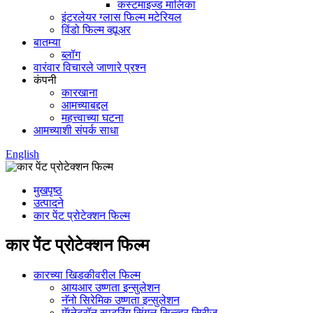
कस्टमाइज्ड मालिका
इंटरलेयर ग्लास फिल्म मटेरियल
विंडो फिल्म व्ह्यूअर
बातम्या
ब्लॉग
वारंवार विचारले जाणारे प्रश्न
कंपनी
कारखाना
आमच्याबद्दल
महत्त्वाच्या घटना
आमच्याशी संपर्क साधा
English
मुखपृष्ठ
उत्पादने
कार पेंट प्रोटेक्शन फिल्म
कार पेंट प्रोटेक्शन फिल्म
कारच्या खिडकीवरील फिल्म
आयआर उष्णता इन्सुलेशन
नॅनो सिरेमिक उष्णता इन्सुलेशन
मॅग्नेट्रॉन स्पटरिंग सिंगल सिल्व्हर सिरीज