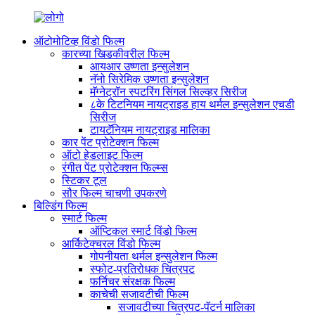
ऑटोमोटिव्ह विंडो फिल्म
कारच्या खिडकीवरील फिल्म
आयआर उष्णता इन्सुलेशन
नॅनो सिरेमिक उष्णता इन्सुलेशन
मॅग्नेट्रॉन स्पटरिंग सिंगल सिल्व्हर सिरीज
८के टिटनियम नायट्राइड हाय थर्मल इन्सुलेशन एचडी
सिरीज
टायटॅनियम नायट्राइड मालिका
कार पेंट प्रोटेक्शन फिल्म
ऑटो हेडलाइट फिल्म
रंगीत पेंट प्रोटेक्शन फिल्म्स
स्टिकर टूल
सौर फिल्म चाचणी उपकरणे
बिल्डिंग फिल्म
स्मार्ट फिल्म
ऑप्टिकल स्मार्ट विंडो फिल्म
आर्किटेक्चरल विंडो फिल्म
गोपनीयता थर्मल इन्सुलेशन फिल्म
स्फोट-प्रतिरोधक चित्रपट
फर्निचर संरक्षक फिल्म
काचेची सजावटीची फिल्म
सजावटीच्या चित्रपट-पॅटर्न मालिका