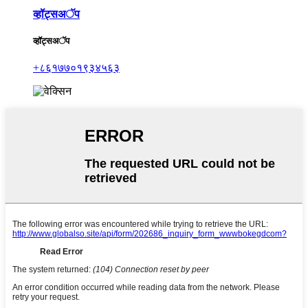
व्हॉट्सअॅप
व्हॉट्सअॅप
+८६१७७०१९३४५६३