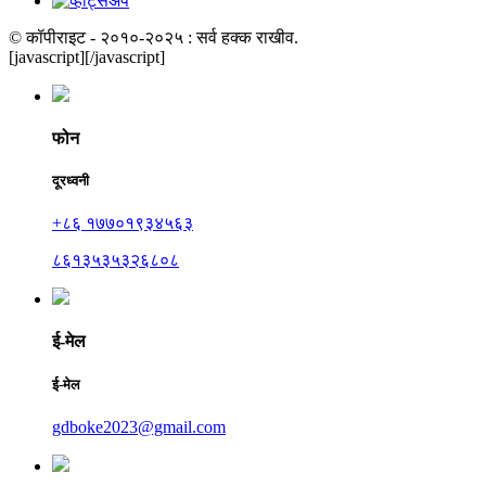
© कॉपीराइट - २०१०-२०२५ : सर्व हक्क राखीव.
[javascript]
[/javascript]
फोन
दूरध्वनी
+८६ १७७०१९३४५६३
८६१३५३५३२६८०८
ई-मेल
ई-मेल
gdboke2023@gmail.com