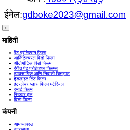
ईमेल:
gdboke2023@gmail.com
x
माहिती
पेंट प्रोटेक्शन फिल्म
आर्किटेक्चरल विंडो फिल्म
ऑटोमोटिव्ह विंडो फिल्म
रंगीत पेंट प्रोटेक्शन फिल्म्स
व्यावसायिक आणि निवासी चित्रपट
हेडलाइट टिंट फिल्म
इंटरलेयर ग्लास फिल्म मटेरियल
स्मार्ट फिल्म
स्टिकर टूल
विंडो फिल्म
कंपनी
आमच्याबद्दल
कारखाना