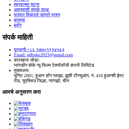
महत्त्वाच्या घटना
आमच्याशी संपर्क साधा
वारंवार विचारले जाणारे प्रश्न
बातम्या
ब्लॉग
संपर्क माहिती
दूरध्वनी:+८६ १७७०१९३४५६३
Email: gdboke2023@gmail.com
कारखाना जोडा:
ग्वांगडोंग बोके न्यू फिल्म टेक्नॉलॉजी कंपनी लिमिटेड
मुख्यालय:
युनिट 2001, हुआन डोंग प्लाझा, झुशी टोंगचुआंग, नं. 418 हुआन्शी ईस्ट
रोड, युएक्सिउ जिल्हा, ग्वांगझो, चीन
आमचे अनुसरण करा