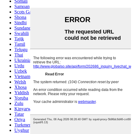
Somali
Samoan
Scots Gaelic
Shona
Sindhi
Sundanese
Swahili
Tajik
Tamil
Telugu
Thai
Ukrainian
Urdu
Uzbek
Vietnamese
Welsh
Xhosa
Yiddish
Yoruba
Zulu
Kinyarwanda
Tatar
Oriya
Turkmen
Uyghur