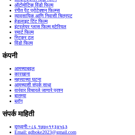
ऑटोमोटिव्ह विंडो फिल्म
रंगीत पेंट प्रोटेक्शन फिल्म्स
व्यावसायिक आणि निवासी चित्रपट
हेडलाइट टिंट फिल्म
इंटरलेयर ग्लास फिल्म मटेरियल
स्मार्ट फिल्म
स्टिकर टूल
विंडो फिल्म
कंपनी
आमच्याबद्दल
कारखाना
महत्त्वाच्या घटना
आमच्याशी संपर्क साधा
वारंवार विचारले जाणारे प्रश्न
बातम्या
ब्लॉग
संपर्क माहिती
दूरध्वनी:+८६ १७७०१९३४५६३
Email: gdboke2023@gmail.com