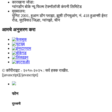
कारखाना जोडा:
ग्वांगडोंग बोके न्यू फिल्म टेक्नॉलॉजी कंपनी लिमिटेड
मुख्यालय:
युनिट 2001, हुआन डोंग प्लाझा, झुशी टोंगचुआंग, नं. 418 हुआन्शी ईस्ट
रोड, युएक्सिउ जिल्हा, ग्वांगझो, चीन
आमचे अनुसरण करा
© कॉपीराइट - २०१०-२०२५ : सर्व हक्क राखीव.
[javascript]
[/javascript]
फोन
दूरध्वनी