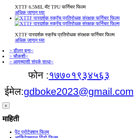
XTTF 6.5MIL मॅट TPU फर्निचर फिल्म
अधिक जाणून घ्या
XTTF पारदर्शक स्क्रॅच प्रतिरोधक संरक्षक फर्निचर फिल्म
अधिक जाणून घ्या
> डीलर बना<
> चौकशी<
> आमच्याशी संपर्क साधा<
फोन :
१७७०१९३४५६३
ईमेल:
gdboke2023@gmail.com
x
माहिती
पेंट प्रोटेक्शन फिल्म
आर्किटेक्चरल विंडो फिल्म