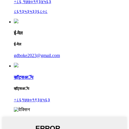
+८६ १७७०१९३४५६३
८६१३५३५३२६८०८
ई-मेल
ई-मेल
gdboke2023@gmail.com
व्हॉट्सअॅप
व्हॉट्सअॅप
+८६१७७०१९३४५६३