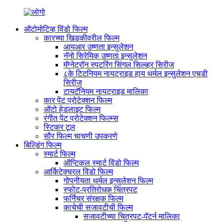
ऑटोमोटिव्ह विंडो फिल्म
कारच्या खिडकीवरील फिल्म
आयआर उष्णता इन्सुलेशन
नॅनो सिरेमिक उष्णता इन्सुलेशन
मॅग्नेट्रॉन स्पटरिंग सिंगल सिल्व्हर सिरीज
८के टिटनियम नायट्राइड हाय थर्मल इन्सुलेशन एचडी
सिरीज
टायटॅनियम नायट्राइड मालिका
कार पेंट प्रोटेक्शन फिल्म
ऑटो हेडलाइट फिल्म
रंगीत पेंट प्रोटेक्शन फिल्म्स
स्टिकर टूल
सौर फिल्म चाचणी उपकरणे
बिल्डिंग फिल्म
स्मार्ट फिल्म
ऑप्टिकल स्मार्ट विंडो फिल्म
आर्किटेक्चरल विंडो फिल्म
गोपनीयता थर्मल इन्सुलेशन फिल्म
स्फोट-प्रतिरोधक चित्रपट
फर्निचर संरक्षक फिल्म
काचेची सजावटीची फिल्म
सजावटीच्या चित्रपट-पॅटर्न मालिका