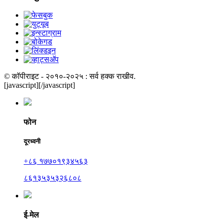
© कॉपीराइट - २०१०-२०२५ : सर्व हक्क राखीव.
[javascript]
[/javascript]
फोन
दूरध्वनी
+८६ १७७०१९३४५६३
८६१३५३५३२६८०८
ई-मेल