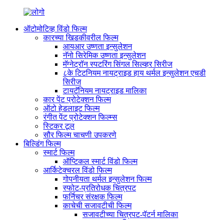
ऑटोमोटिव्ह विंडो फिल्म
कारच्या खिडकीवरील फिल्म
आयआर उष्णता इन्सुलेशन
नॅनो सिरेमिक उष्णता इन्सुलेशन
मॅग्नेट्रॉन स्पटरिंग सिंगल सिल्व्हर सिरीज
८के टिटनियम नायट्राइड हाय थर्मल इन्सुलेशन एचडी
सिरीज
टायटॅनियम नायट्राइड मालिका
कार पेंट प्रोटेक्शन फिल्म
ऑटो हेडलाइट फिल्म
रंगीत पेंट प्रोटेक्शन फिल्म्स
स्टिकर टूल
सौर फिल्म चाचणी उपकरणे
बिल्डिंग फिल्म
स्मार्ट फिल्म
ऑप्टिकल स्मार्ट विंडो फिल्म
आर्किटेक्चरल विंडो फिल्म
गोपनीयता थर्मल इन्सुलेशन फिल्म
स्फोट-प्रतिरोधक चित्रपट
फर्निचर संरक्षक फिल्म
काचेची सजावटीची फिल्म
सजावटीच्या चित्रपट-पॅटर्न मालिका