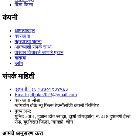
विंडो फिल्म
कंपनी
आमच्याबद्दल
कारखाना
महत्त्वाच्या घटना
आमच्याशी संपर्क साधा
वारंवार विचारले जाणारे प्रश्न
बातम्या
ब्लॉग
संपर्क माहिती
दूरध्वनी:+८६ १७७०१९३४५६३
Email: gdboke2023@gmail.com
कारखाना जोडा:
ग्वांगडोंग बोके न्यू फिल्म टेक्नॉलॉजी कंपनी लिमिटेड
मुख्यालय:
युनिट 2001, हुआन डोंग प्लाझा, झुशी टोंगचुआंग, नं. 418 हुआन्शी ईस्ट
रोड, युएक्सिउ जिल्हा, ग्वांगझो, चीन
आमचे अनुसरण करा