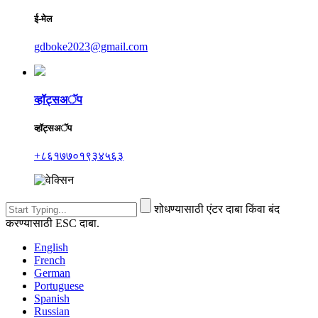
ई-मेल
gdboke2023@gmail.com
व्हॉट्सअॅप
व्हॉट्सअॅप
+८६१७७०१९३४५६३
शोधण्यासाठी एंटर दाबा किंवा बंद
करण्यासाठी ESC दाबा.
English
French
German
Portuguese
Spanish
Russian