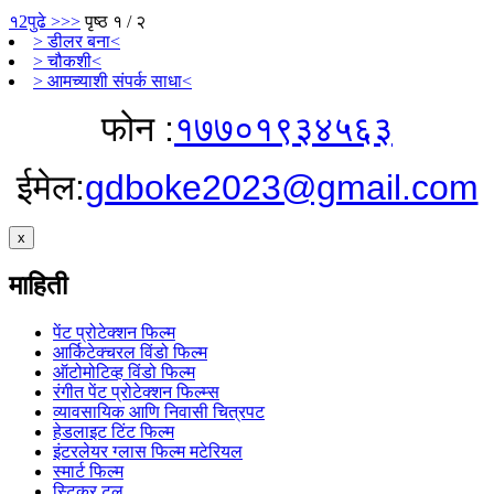
१
2
पुढे >
>>
पृष्ठ १ / २
> डीलर बना<
> चौकशी<
> आमच्याशी संपर्क साधा<
फोन :
१७७०१९३४५६३
ईमेल:
gdboke2023@gmail.com
x
माहिती
पेंट प्रोटेक्शन फिल्म
आर्किटेक्चरल विंडो फिल्म
ऑटोमोटिव्ह विंडो फिल्म
रंगीत पेंट प्रोटेक्शन फिल्म्स
व्यावसायिक आणि निवासी चित्रपट
हेडलाइट टिंट फिल्म
इंटरलेयर ग्लास फिल्म मटेरियल
स्मार्ट फिल्म
स्टिकर टूल