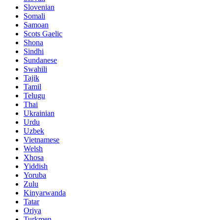
Slovenian
Somali
Samoan
Scots Gaelic
Shona
Sindhi
Sundanese
Swahili
Tajik
Tamil
Telugu
Thai
Ukrainian
Urdu
Uzbek
Vietnamese
Welsh
Xhosa
Yiddish
Yoruba
Zulu
Kinyarwanda
Tatar
Oriya
Turkmen