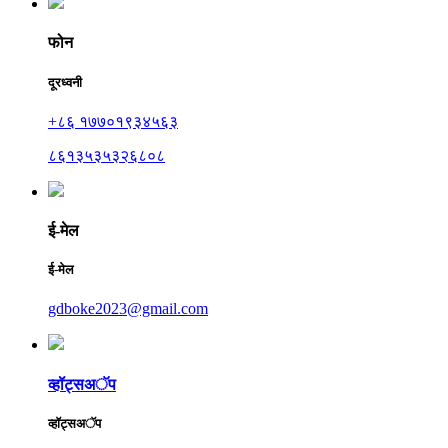
फोन
दूरध्वनी
+८६ १७७०१९३४५६३
८६१३५३५३२६८०८
ई-मेल
ई-मेल
gdboke2023@gmail.com
व्हॉट्सअॅप
व्हॉट्सअॅप