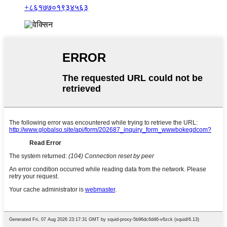
+८६१७७०१९३४५६३