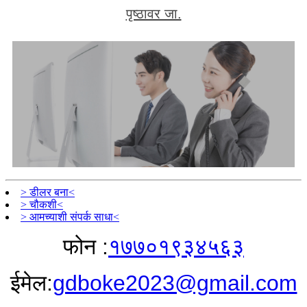
पृष्ठावर जा.
> डीलर बना<
> चौकशी<
> आमच्याशी संपर्क साधा<
फोन :
१७७०१९३४५६३
ईमेल:
gdboke2023@gmail.com