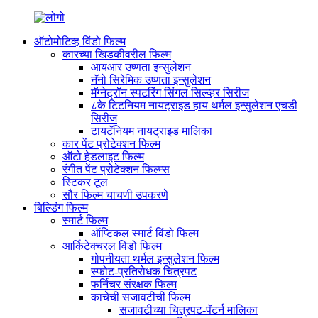
ऑटोमोटिव्ह विंडो फिल्म
कारच्या खिडकीवरील फिल्म
आयआर उष्णता इन्सुलेशन
नॅनो सिरेमिक उष्णता इन्सुलेशन
मॅग्नेट्रॉन स्पटरिंग सिंगल सिल्व्हर सिरीज
८के टिटनियम नायट्राइड हाय थर्मल इन्सुलेशन एचडी
सिरीज
टायटॅनियम नायट्राइड मालिका
कार पेंट प्रोटेक्शन फिल्म
ऑटो हेडलाइट फिल्म
रंगीत पेंट प्रोटेक्शन फिल्म्स
स्टिकर टूल
सौर फिल्म चाचणी उपकरणे
बिल्डिंग फिल्म
स्मार्ट फिल्म
ऑप्टिकल स्मार्ट विंडो फिल्म
आर्किटेक्चरल विंडो फिल्म
गोपनीयता थर्मल इन्सुलेशन फिल्म
स्फोट-प्रतिरोधक चित्रपट
फर्निचर संरक्षक फिल्म
काचेची सजावटीची फिल्म
सजावटीच्या चित्रपट-पॅटर्न मालिका