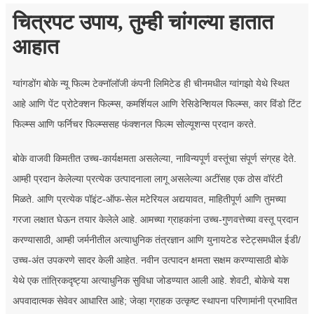
चित्रपट उपाय, तुम्ही चांगल्या हातात
आहात
ग्वांगडोंग बोके न्यू फिल्म टेक्नॉलॉजी कंपनी लिमिटेड ही चीनमधील ग्वांगझो येथे स्थित
आहे आणि पेंट प्रोटेक्शन फिल्म्स, कमर्शियल आणि रेसिडेन्शियल फिल्म्स, कार विंडो टिंट
फिल्म्स आणि फर्निचर फिल्म्ससह फंक्शनल फिल्म सोल्यूशन्स प्रदान करते.
बोके वाजवी किमतीत उच्च-कार्यक्षमता असलेल्या, नाविन्यपूर्ण वस्तूंचा संपूर्ण संग्रह देते.
आम्ही प्रदान केलेल्या प्रत्येक उत्पादनाला लागू असलेल्या अटींसह एक ठोस वॉरंटी
मिळते. आणि प्रत्येक पॉइंट-ऑफ-सेल मटेरियल अद्ययावत, माहितीपूर्ण आणि तुमच्या
गरजा लक्षात घेऊन तयार केलेले आहे. आमच्या ग्राहकांना उच्च-गुणवत्तेच्या वस्तू प्रदान
करण्यासाठी, आम्ही जर्मनीतील अत्याधुनिक तंत्रज्ञान आणि युनायटेड स्टेट्समधील ईडी/
उच्च-अंत उपकरणे सादर केली आहेत. नवीन उत्पादन क्षमता सक्षम करण्यासाठी बोके
येथे एक तांत्रिकदृष्ट्या अत्याधुनिक सुविधा जोडण्यात आली आहे. शेवटी, बोकेचे यश
अपवादात्मक सेवेवर आधारित आहे; जेव्हा ग्राहक उत्कृष्ट स्थापना परिणामांनी प्रभावित