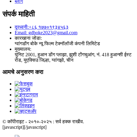
ब्लॉग
संपर्क माहिती
दूरध्वनी:+८६ १७७०१९३४५६३
Email: gdboke2023@gmail.com
कारखाना जोडा:
ग्वांगडोंग बोके न्यू फिल्म टेक्नॉलॉजी कंपनी लिमिटेड
मुख्यालय:
युनिट 2001, हुआन डोंग प्लाझा, झुशी टोंगचुआंग, नं. 418 हुआन्शी ईस्ट
रोड, युएक्सिउ जिल्हा, ग्वांगझो, चीन
आमचे अनुसरण करा
© कॉपीराइट - २०१०-२०२५ : सर्व हक्क राखीव.
[javascript]
[/javascript]