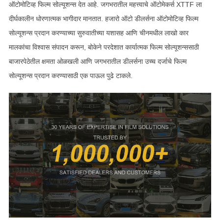
ऑटोमोटिव्ह फिल्म सोल्यूशन्स देत आहे. जगभरातील महत्त्वाचे ऑटोमेकर्स XTTF ला
दीर्घकालीन धोरणात्मक भागीदार मानतात. हजारो ऑटो डीलर्सना ऑटोमोटिव्ह फिल्म
सोल्यूशन्स प्रदान करण्याच्या सुरुवातीच्या यशासह आणि चीनमधील लाखो कार
मालकांचा विश्वास संपादन करून, बोकेने परदेशात कार्यात्मक फिल्म सोल्यूशन्ससाठी
बाजारपेठेतील क्षमता ओळखली आणि जगभरातील डीलर्सना उच्च दर्जाचे फिल्म
सोल्यूशन्स प्रदान करण्यासाठी एक पाऊल पुढे टाकले.