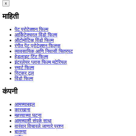
x
माहिती
पेंट प्रोटेक्शन फिल्म
आर्किटेक्चरल विंडो फिल्म
ऑटोमोटिव्ह विंडो फिल्म
रंगीत पेंट प्रोटेक्शन फिल्म्स
व्यावसायिक आणि निवासी चित्रपट
हेडलाइट टिंट फिल्म
इंटरलेयर ग्लास फिल्म मटेरियल
स्मार्ट फिल्म
स्टिकर टूल
विंडो फिल्म
कंपनी
आमच्याबद्दल
कारखाना
महत्त्वाच्या घटना
आमच्याशी संपर्क साधा
वारंवार विचारले जाणारे प्रश्न
बातम्या