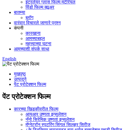
इंटरलेयर ग्लास फिल्म मटेरियल
विंडो फिल्म व्ह्यूअर
बातम्या
ब्लॉग
वारंवार विचारले जाणारे प्रश्न
कंपनी
कारखाना
आमच्याबद्दल
महत्त्वाच्या घटना
आमच्याशी संपर्क साधा
English
मुखपृष्ठ
उत्पादने
पेंट प्रोटेक्शन फिल्म
पेंट प्रोटेक्शन फिल्म
कारच्या खिडकीवरील फिल्म
आयआर उष्णता इन्सुलेशन
नॅनो सिरेमिक उष्णता इन्सुलेशन
मॅग्नेट्रॉन स्पटरिंग सिंगल सिल्व्हर सिरीज
८के टिटनियम नायट्राइड हाय थर्मल इन्सुलेशन एचडी सिरीज