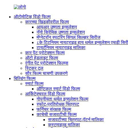
ऑटोमोटिव्ह विंडो फिल्म
कारच्या खिडकीवरील फिल्म
आयआर उष्णता इन्सुलेशन
नॅनो सिरेमिक उष्णता इन्सुलेशन
मॅग्नेट्रॉन स्पटरिंग सिंगल सिल्व्हर सिरीज
८के टिटनियम नायट्राइड हाय थर्मल इन्सुलेशन एचडी सिर
टायटॅनियम नायट्राइड मालिका
कार पेंट प्रोटेक्शन फिल्म
ऑटो हेडलाइट फिल्म
रंगीत पेंट प्रोटेक्शन फिल्म्स
स्टिकर टूल
सौर फिल्म चाचणी उपकरणे
बिल्डिंग फिल्म
स्मार्ट फिल्म
ऑप्टिकल स्मार्ट विंडो फिल्म
आर्किटेक्चरल विंडो फिल्म
गोपनीयता थर्मल इन्सुलेशन फिल्म
स्फोट-प्रतिरोधक चित्रपट
फर्निचर संरक्षक फिल्म
काचेची सजावटीची फिल्म
सजावटीच्या चित्रपट-पॅटर्न मालिका
कस्टमाइज्ड मालिका