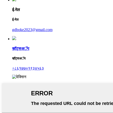
ई-मेल
ई-मेल
gdboke2023@gmail.com
व्हॉट्सअॅप
व्हॉट्सअॅप
+८६१७७०१९३४५६३