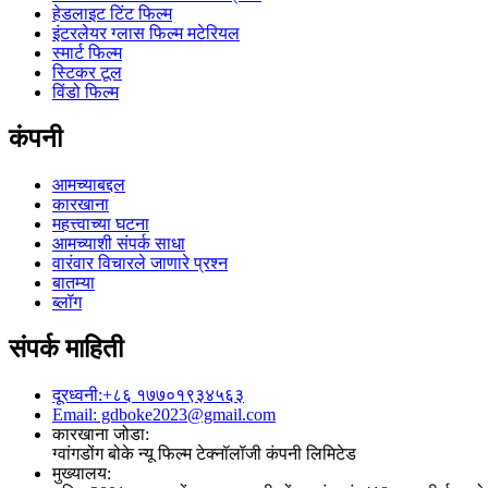
हेडलाइट टिंट फिल्म
इंटरलेयर ग्लास फिल्म मटेरियल
स्मार्ट फिल्म
स्टिकर टूल
विंडो फिल्म
कंपनी
आमच्याबद्दल
कारखाना
महत्त्वाच्या घटना
आमच्याशी संपर्क साधा
वारंवार विचारले जाणारे प्रश्न
बातम्या
ब्लॉग
संपर्क माहिती
दूरध्वनी:+८६ १७७०१९३४५६३
Email: gdboke2023@gmail.com
कारखाना जोडा:
ग्वांगडोंग बोके न्यू फिल्म टेक्नॉलॉजी कंपनी लिमिटेड
मुख्यालय: