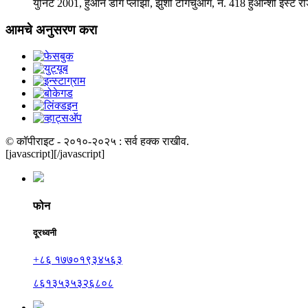
युनिट 2001, हुआन डोंग प्लाझा, झुशी टोंगचुआंग, नं. 418 हुआन्शी ईस्ट रोड
आमचे अनुसरण करा
© कॉपीराइट - २०१०-२०२५ : सर्व हक्क राखीव.
[javascript]
[/javascript]
फोन
दूरध्वनी
+८६ १७७०१९३४५६३
८६१३५३५३२६८०८