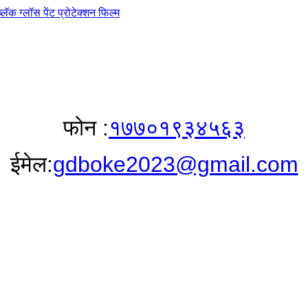
फोन :
१७७०१९३४५६३
ईमेल:
gdboke2023@gmail.com