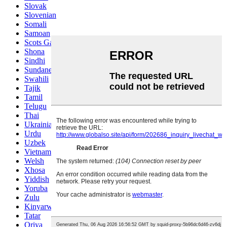
Slovak
Slovenian
Somali
Samoan
Scots Gaelic
Shona
Sindhi
Sundanese
Swahili
Tajik
Tamil
Telugu
Thai
Ukrainian
Urdu
Uzbek
Vietnamese
Welsh
Xhosa
Yiddish
Yoruba
Zulu
Kinyarwanda
Tatar
Oriya