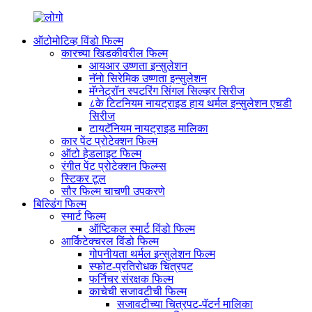
ऑटोमोटिव्ह विंडो फिल्म
कारच्या खिडकीवरील फिल्म
आयआर उष्णता इन्सुलेशन
नॅनो सिरेमिक उष्णता इन्सुलेशन
मॅग्नेट्रॉन स्पटरिंग सिंगल सिल्व्हर सिरीज
८के टिटनियम नायट्राइड हाय थर्मल इन्सुलेशन एचडी
सिरीज
टायटॅनियम नायट्राइड मालिका
कार पेंट प्रोटेक्शन फिल्म
ऑटो हेडलाइट फिल्म
रंगीत पेंट प्रोटेक्शन फिल्म्स
स्टिकर टूल
सौर फिल्म चाचणी उपकरणे
बिल्डिंग फिल्म
स्मार्ट फिल्म
ऑप्टिकल स्मार्ट विंडो फिल्म
आर्किटेक्चरल विंडो फिल्म
गोपनीयता थर्मल इन्सुलेशन फिल्म
स्फोट-प्रतिरोधक चित्रपट
फर्निचर संरक्षक फिल्म
काचेची सजावटीची फिल्म
सजावटीच्या चित्रपट-पॅटर्न मालिका