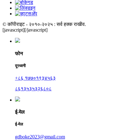
© कॉपीराइट - २०१०-२०२५ : सर्व हक्क राखीव.
[javascript]
[/javascript]
फोन
दूरध्वनी
+८६ १७७०१९३४५६३
८६१३५३५३२६८०८
ई-मेल
ई-मेल
gdboke2023@gmail.com