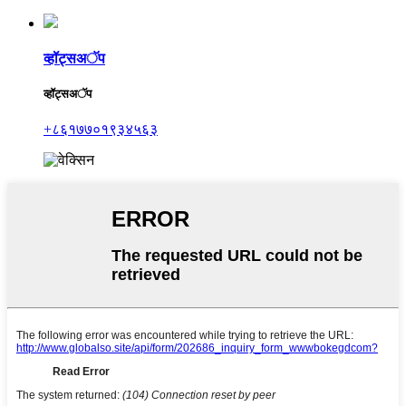
व्हॉट्सअॅप
व्हॉट्सअॅप
+८६१७७०१९३४५६३