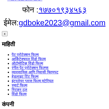
फोन :
१७७०१९३४५६३
ईमेल:
gdboke2023@gmail.com
x
माहिती
पेंट प्रोटेक्शन फिल्म
आर्किटेक्चरल विंडो फिल्म
ऑटोमोटिव्ह विंडो फिल्म
रंगीत पेंट प्रोटेक्शन फिल्म्स
व्यावसायिक आणि निवासी चित्रपट
हेडलाइट टिंट फिल्म
इंटरलेयर ग्लास फिल्म मटेरियल
स्मार्ट फिल्म
स्टिकर टूल
विंडो फिल्म
कंपनी