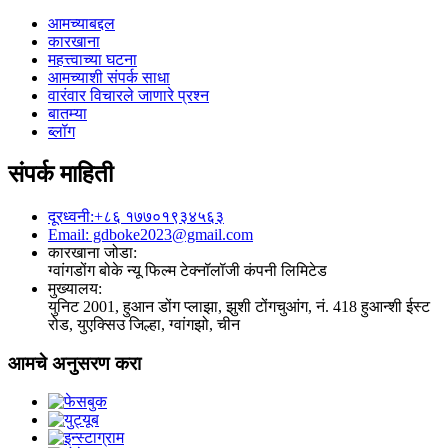
आमच्याबद्दल
कारखाना
महत्त्वाच्या घटना
आमच्याशी संपर्क साधा
वारंवार विचारले जाणारे प्रश्न
बातम्या
ब्लॉग
संपर्क माहिती
दूरध्वनी:+८६ १७७०१९३४५६३
Email: gdboke2023@gmail.com
कारखाना जोडा:
ग्वांगडोंग बोके न्यू फिल्म टेक्नॉलॉजी कंपनी लिमिटेड
मुख्यालय:
युनिट 2001, हुआन डोंग प्लाझा, झुशी टोंगचुआंग, नं. 418 हुआन्शी ईस्ट
रोड, युएक्सिउ जिल्हा, ग्वांगझो, चीन
आमचे अनुसरण करा